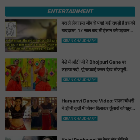
ENTERTAINMENT
मत ले लेना इस जीव से पंगा! बड़ी तगड़ी है इसकी
याददाश्त, 17 साल बाद भी इंसान को पहचानकर
ले लेगा बदला, नाम सुनकर होगी हैरानी...
KIRAN CHAUDHARY
मेले में आँटी जी ने Bhojpuri Gane पर
उड़ाया गर्दा, यूं मटकाई कमर देख भोजपुरी
हसीनाएं भी शरमाई a
KIRAN CHAUDHARY
Haryanvi Dance Video: सपना चौधरी
ने झीनी कुर्ती में जोबन हिलाकर कुँवारों को खूब
ललचाया, यूट्यूब पर छाया Hot Dance
KIRAN CHAUDHARY
Video
Kajal Raghwani का बेहद हॉट वीडियो