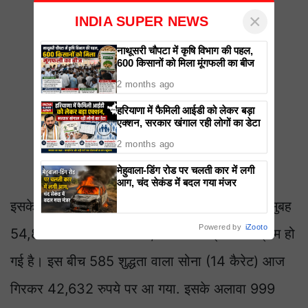
×
INDIA SUPER NEWS
नाथूसरी चौपटा में कृषि विभाग की पहल,
600 किसानों को मिला मूंगफली का बीज
2 months ago
हरियाणा में फैमिली आईडी को लेकर बड़ा
एक्शन, सरकार खंगाल रही लोगों का डेटा
2 months ago
मेहुवाला-डिंग रोड पर चलती कार में लगी
आग, चंद सेकंड में बदल गया मंजर
इसके अलावा 750 शुद्धता (18 कैरेट) सोने की कीमत सुबह
Powered by
iZooto
54,871 रुपये से गिरकर 54,656 रुपये प्रति 10 ग्राम हो
गई है। इस बीच 585 शुद्धता वाला सोना (14 कैरेट) आज
गिरकर 42,632 रुपये पर आ गया. इसके अलावा 999