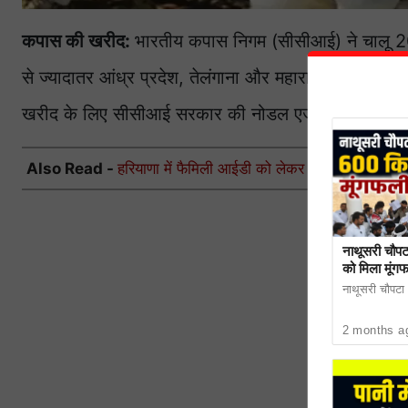
कपास की खरीद:
भारतीय कपास निगम (सीसीआई) ने चालू 
से ज्यादातर आंध्र प्रदेश, तेलंगाना और महाराष्ट्र से हैं
खरीद के लिए सीसीआई सरकार की नोडल एजेंसी है।
Also Read -
हरियाणा में फैमिली आईडी को लेकर बड़ा एक्शन, सरकार
नाथूसरी चौपट
को मिला मूंग
नाथूसरी चौपटा। 
2 months a