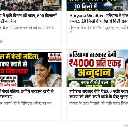
ा में कृषि विभाग की पहल, 600 किसानों
Haryana Weather: हरियाणा में मौस
फली का बीज
करवट, 10 जिलों में बारिश से मिली रा
आंधी-बारिश का अलर्ट
क्षेत्र में तिलहन फसलों को बढ़ावा देने के
हरियाणा में बारिश से मौसम हुआ सुहाना, कई ज
40
ाने वाला रहा है, लेकिन इस बार बढ़ती महंगाई के बीच राहत की खब
go
गिरावट से आम उपभोक्ता की रसोई खुशबू से भर सकती है।
 अनुसार, इस बार दिवाली से पहले कई वस्तुओं के दाम में गिरा
 फंसी महिला, ठगों ने डराकर खाते से
हरियाणा सरकार देगी ₹4000 प्रति एकड
 खंगाल रही लोगों का डेटा
 निकलवाए
कपास की खेती करने वालों के लिए सुनह
आवेदन प्रक्रिया शुरू
बर अपराधियों ने डिजिटल अरेस्ट का भय
योजना के तहत किसानों को प्रति एकड़ विभिन्न 
Po