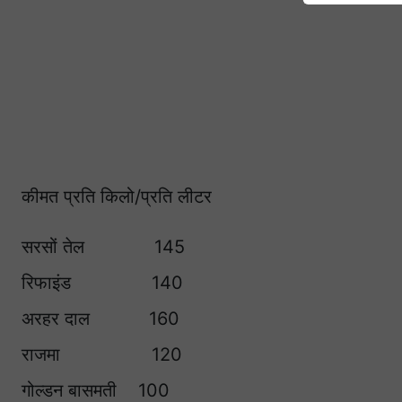
कीमत प्रति किलो/प्रति लीटर
सरसों तेल 145
रिफाइंड 140
अरहर दाल 160
राजमा 120
गोल्डन बासमती 100