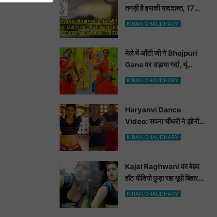
तगड़ी है इसकी याददाश्त, 17
साल बाद भी इंसान को पहचानकर
KIRAN CHAUDHARY
ले लेगा बदला, नाम सुनकर होगी
हैरानी...
मेले में आँटी जी ने Bhojpuri
Gane पर उड़ाया गर्दा, यूं
मटकाई कमर देख भोजपुरी
KIRAN CHAUDHARY
हसीनाएं भी शरमाई a
Haryanvi Dance
Video: सपना चौधरी ने झीनी
कुर्ती में जोबन हिलाकर कुँवारों को
KIRAN CHAUDHARY
खूब ललचाया, यूट्यूब पर छाया
Hot Dance Video
Kajal Raghwani का बेहद
हॉट वीडियो छुड़ा रहा यूपी बिहार
वालों के पसीने, वीडियो देख आप
KIRAN CHAUDHARY
भी हो जाओगे बेकाबू